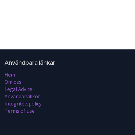
Användbara länkar
Hem
Om oss
Legal Advice
Användarvillkor
Integritetspolicy
Terms of use