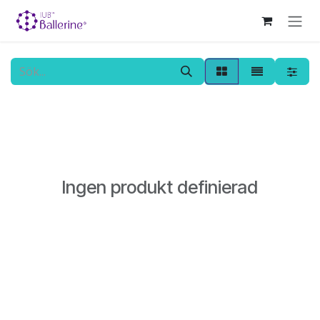
Hoppa till innehåll
Ingen produkt definierad